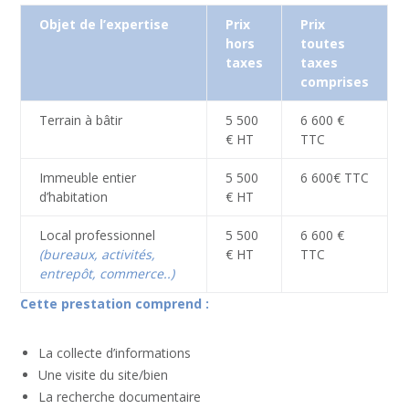
Objet de l’expertise
Prix
Prix
hors
toutes
taxes
taxes
comprises
Terrain à bâtir
5 500
6 600 €
€ HT
TTC
Immeuble entier
5 500
6 600€ TTC
d’habitation
€ HT
Local professionnel
5 500
6 600 €
(bureaux, activités,
€ HT
TTC
entrepôt, commerce..)
Cette prestation comprend :
La collecte d’informations
Une visite du site/bien
La recherche documentaire