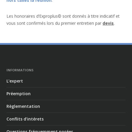
hors taxes la réunion
.
Les honoraires d’Exproplus© sont donnés à titre indicatif et
vous sont confirmés lors du premier entretien par
devis
.
INFORMATIONS
L’expert
Préemption
Règlementation
Conflits d’intérets
Questions fréquemment posées