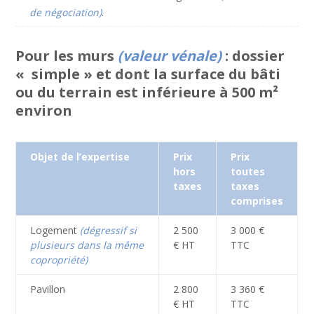
de négociation)
.
Pour les murs
(valeur vénale)
: dossier
« simple » et dont la surface du bâti
ou du terrain est inférieure à 500 m²
environ
Objet de l’expertise
Prix
Prix
hors
toutes
taxes
taxes
comprises
Logement
(dégressif si
2 500
3 000 €
plusieurs dans la même
€ HT
TTC
copropriété)
Pavillon
2 800
3 360 €
€ HT
TTC