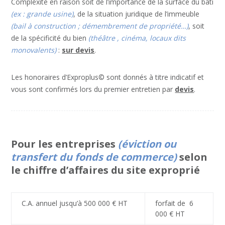
Complexité en raison soit de l’importance de la surface du bâti
(ex : grande usine)
, de la situation juridique de l’immeuble
(bail à construction ; démembrement de propriété…)
, soit
de la spécificité du bien
(théâtre , cinéma, locaux dits
monovalents)
:
sur devis
.
Les honoraires d’Exproplus© sont donnés à titre indicatif et
vous sont confirmés lors du premier entretien par
devis
.
Pour les entreprises
(éviction ou
transfert du fonds de commerce)
selon
le chiffre d’affaires du site exproprié
C.A. annuel jusqu’à 500 000 € HT
forfait de 6
000 € HT