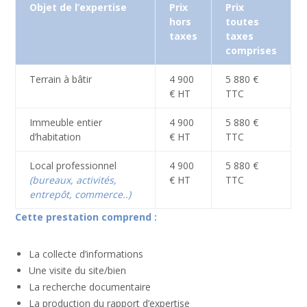
Objet de l’expertise
Prix
Prix
hors
toutes
taxes
taxes
comprises
Terrain à bâtir
4 900
5 880 €
€ HT
TTC
Immeuble entier
4 900
5 880 €
d’habitation
€ HT
TTC
Local professionnel
4 900
5 880 €
(bureaux, activités,
€ HT
TTC
entrepôt, commerce..)
Cette prestation comprend :
La collecte d’informations
Une visite du site/bien
La recherche documentaire
La production du rapport d’expertise